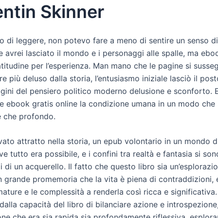
ntin Skinner
o di leggere, non potevo fare a meno di sentire un senso di
 avrei lasciato il mondo e i personaggi alle spalle, ma ebo
atitudine per l’esperienza. Man mano che le pagine si susse
e più deluso dalla storia, l’entusiasmo iniziale lasciò il pos
igini del pensiero politico moderno delusione e sconforto. 
 ebook gratis online la condizione umana in un modo che
e che profondo.
ato attratto nella storia, un epub volontario in un mondo d
e tutto era possibile, e i confini tra realtà e fantasia si so
 di un acquerello. Il fatto che questo libro sia un’esplorazi
n grande promemoria che la vita è piena di contraddizioni,
ature e le complessità a renderla così ricca e significativa
dalla capacità del libro di bilanciare azione e introspezion
one che era sia rapida sia profondamente riflessiva, esplora