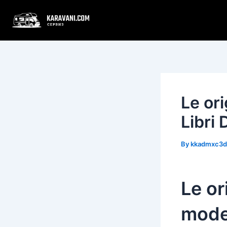
Skip
Post
to
navigation
content
Le ori
Libri
By
kkadmxc3
Le or
moder