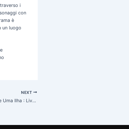
ttraverso i
ersonaggi con
trama è
n un luogo
ne
no
NEXT
A Possibilidade de Uma Ilha : Livros para Aprender