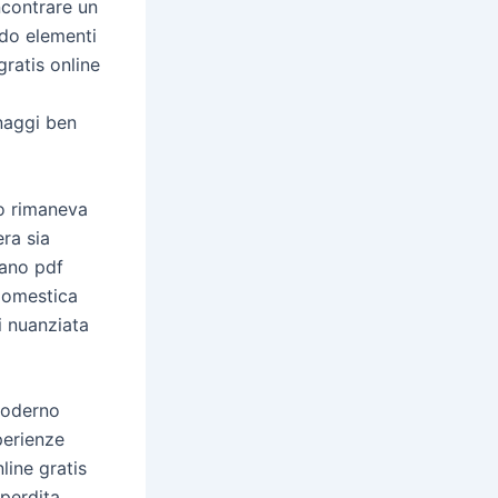
ncontrare un
ndo elementi
gratis online
naggi ben
zo rimaneva
ra sia
iano pdf
 domestica
i nuanziata
 moderno
perienze
line gratis
 perdita