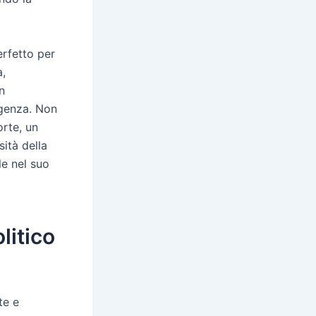
erfetto per
a,
n
rgenza. Non
rte, un
ità della
le nel suo
litico
te e