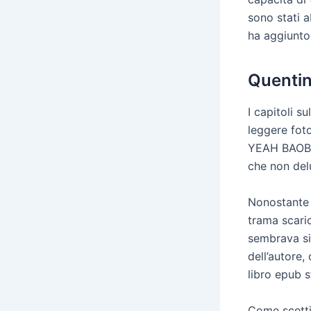
sono stati 
ha aggiunto 
Quentin
I capitoli s
leggere foto
YEAH BAOBOB
che non del
Nonostante 
trama scaric
sembrava si
dell’autore,
libro epub s
Come scetti