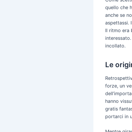
quello che h
anche se no
aspettassi. 
Il ritmo er
interessato.
incollato.
Le orig
Retrospettiv
forze, un ve
dell’importa
hanno vissu
gratis fant
portarci in
Mentre girav