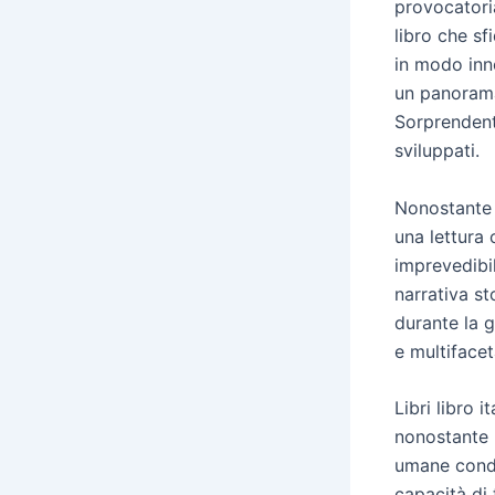
provocatoria
libro che s
in modo inno
un panorama
Sorprendent
sviluppati.
Nonostante i
una lettura
imprevedibil
narrativa st
durante la g
e multifacet
Libri libro 
nonostante l
umane condiv
capacità di 