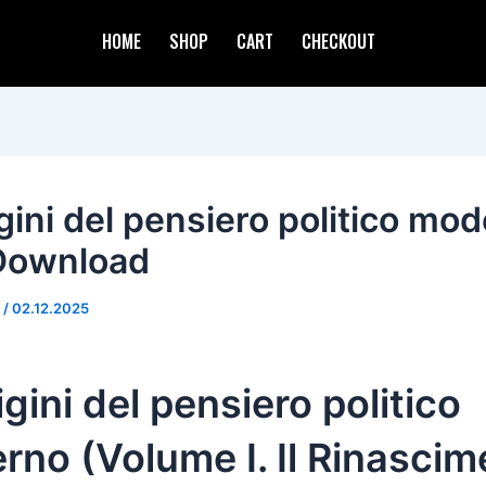
HOME
SHOP
CART
CHECKOUT
gini del pensiero politico mod
 Download
d
/
02.12.2025
igini del pensiero politico
no (Volume I. Il Rinascim