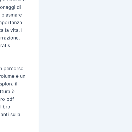
sonaggi di
i plasmare
importanza
 la vita. I
arrazione,
ratis
un percorso
 volume è un
plora il
ttura è
bro pdf
libro
anti sulla