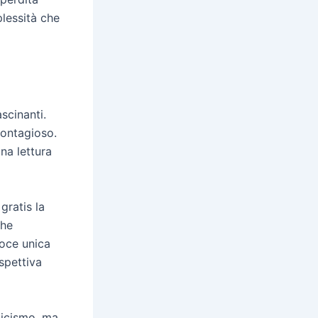
plessità che
scinanti.
contagioso.
na lettura
gratis la
che
oce unica
spettiva
ticismo, ma