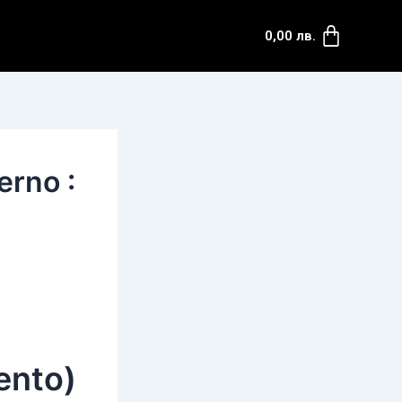
Cart
0,00
лв.
erno :
ento)