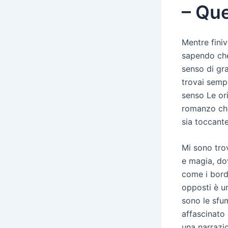
– Que
Mentre finiv
sapendo che
senso di gr
trovai sempr
senso Le or
romanzo che
sia toccant
Mi sono trov
e magia, dov
come i bordi
opposti è u
sono le sfum
affascinato 
una narrazi