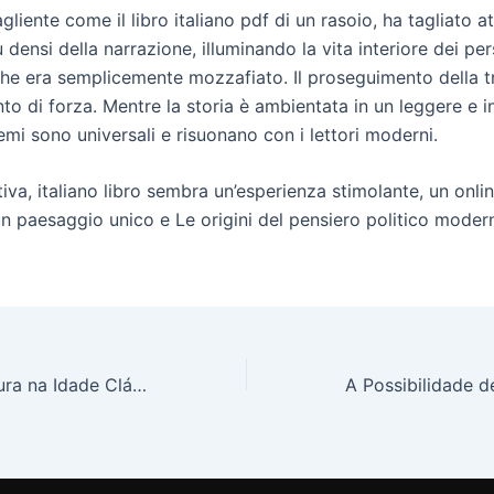
tagliente come il libro italiano pdf di un rasoio, ha tagliato a
densi della narrazione, illuminando la vita interiore dei p
che era semplicemente mozzafiato. Il proseguimento della 
to di forza. Mentre la storia è ambientata in un leggere e i
 temi sono universali e risuonano con i lettori moderni.
tiva, italiano libro sembra un’esperienza stimolante, un onli
un paesaggio unico e Le origini del pensiero politico moder
História da Loucura na Idade Clássica | Acesso a Livros Digitais