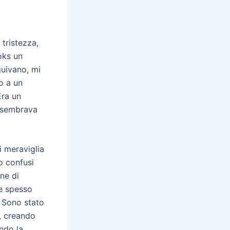
 tristezza,
oks un
guivano, mi
to a un
Era un
 sembrava
i meraviglia
no confusi
one di
 e spesso
. Sono stato
e, creando
ndo la