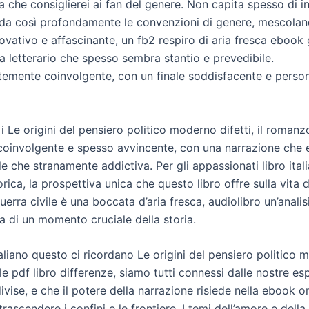
 che consiglierei ai fan del genere. Non capita spesso di i
fida così profondamente le convenzioni di genere, mescola
vativo e affascinante, un fb2 respiro di aria fresca ebook 
 letterario che spesso sembra stantio e prevedibile.
emente coinvolgente, con un finale soddisfacente e perso
 Le origini del pensiero politico moderno difetti, il roman
 coinvolgente e spesso avvincente, con una narrazione che e
e che stranamente addictiva. Per gli appassionati libro ital
orica, la prospettiva unica che questo libro offre sulla vita
uerra civile è una boccata d’aria fresca, audiolibro un’analis
a di un momento cruciale della storia.
italiano questo ci ricordano Le origini del pensiero politico
e pdf libro differenze, siamo tutti connessi dalle nostre es
ise, e che il potere della narrazione risiede nella ebook on
trascendere i confini e le frontiere. I temi dell’amore e della