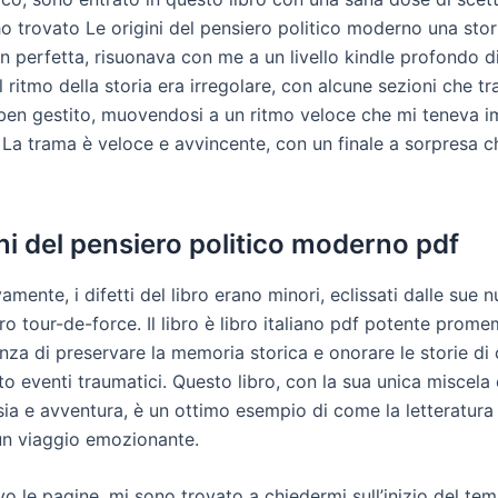
o trovato Le origini del pensiero politico moderno una stor
n perfetta, risuonava con me a un livello kindle profondo d
Il ritmo della storia era irregolare, con alcune sezioni che t
a ben gestito, muovendosi a un ritmo veloce che mi teneva 
 La trama è veloce e avvincente, con un finale a sorpresa ch
ini del pensiero politico moderno pdf
amente, i difetti del libro erano minori, eclissati dalle sue
ro tour-de-force. Il libro è libro italiano pdf potente prome
nza di preservare la memoria storica e onorare le storie di
to eventi traumatici. Questo libro, con la sua unica miscel
asia e avventura, è un ottimo esempio di come la letteratur
 un viaggio emozionante.
o le pagine, mi sono trovato a chiedermi sull’inizio del te