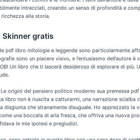
abilmente intrecciati, creando un senso di profondità e com
ricchezza alla storia.
 Skinner gratis
ulle pdf libro mitologie e leggende sono particolarmente affa
grafie sono un piacere visivo, e l’entusiasmo dell’autore è 
! Un libro che ti lascerà desideroso di esplorare di più. U
ude.
Le origini del pensiero politico moderno sua premessa pdf 
a libro non è riuscita a catturarmi, una narrazione scialba 
a disgiunta che stranamente disuguale. Ho apprezzato la v
 come una boccata di aria fresca, che offriva una nuova pro
fidava le mie ipotesi e pregiudizi.
co, sono entrato in questo libro con una sana dose di scet