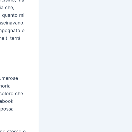
ia che,
i quanto mi
rascinavano.
impegnato e
e ti terrà
 numerose
moria
 coloro che
a ebook
a possa
mpo stesso e