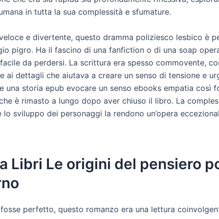
umana in tutta la sua complessità e sfumature.
 veloce e divertente, questo dramma poliziesco lesbico è p
o pigro. Ha il fascino di una fanfiction o di una soap oper
facile da perdersi. La scrittura era spesso commovente, co
e ai dettagli che aiutava a creare un senso di tensione e u
e una storia epub evocare un senso ebooks empatia così fo
he è rimasto a lungo dopo aver chiuso il libro. La compless
e lo sviluppo dei personaggi la rendono un’opera ecceziona
a Libri Le origini del pensiero po
rno
 fosse perfetto, questo romanzo era una lettura coinvolgen