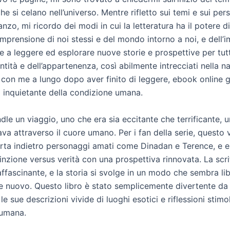
che si celano nell’universo. Mentre rifletto sui temi e sui per
zo, mi ricordo dei modi in cui la letteratura ha il potere d
mprensione di noi stessi e del mondo intorno a noi, e dell’
e a leggere ed esplorare nuove storie e prospettive per tutta
entità e dell’appartenenza, così abilmente intrecciati nella n
con me a lungo dopo aver finito di leggere, ebook online g
inquietante della condizione umana.
ndle un viaggio, uno che era sia eccitante che terrificante, 
va attraverso il cuore umano. Per i fan della serie, questo
orta indietro personaggi amati come Dinadan e Terence, e es
inzione versus verità con una prospettiva rinnovata. La scri
affascinante, e la storia si svolge in un modo che sembra li
he nuovo. Questo libro è stato semplicemente divertente da 
le sue descrizioni vivide di luoghi esotici e riflessioni stimol
 umana.