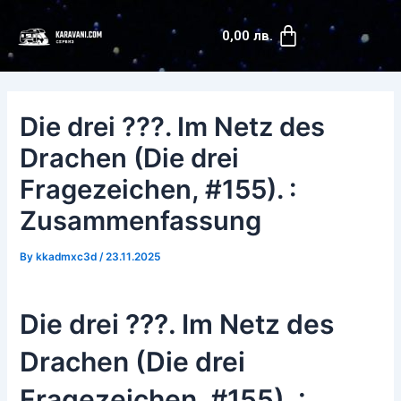
Skip
Post
Cart
to
navigation
0,00
лв.
content
Die drei ???. Im Netz des
Drachen (Die drei
Fragezeichen, #155). :
Zusammenfassung
By
kkadmxc3d
/
23.11.2025
Die drei ???. Im Netz des
Drachen (Die drei
Fragezeichen, #155). :