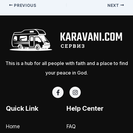
PREVIOUS
NEXT
This is a hub for all people with faith and a place to find
your peace in God.
F
I
a
n
c
s
e
t
Quick Link
Help Center
b
a
o
g
o
r
Home
FAQ
k
a