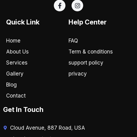
F
I
a
n
c
s
e
t
Quick Link
Help Center
b
a
o
g
o
r
Home
FAQ
k
a
-
m
About Us
Term & conditions
f
Services
support policy
Gallery
privacy
Blog
Contact
Get In Touch
Cloud Avenue, 887 Road, USA