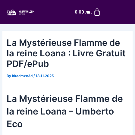
Skip
Post
Cart
to
navigation
0,00
лв.
content
La Mystérieuse Flamme de
la reine Loana : Livre Gratuit
PDF/ePub
By
kkadmxc3d
/
18.11.2025
La Mystérieuse Flamme de
la reine Loana – Umberto
Eco