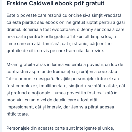
Erskine Caldwell ebook pdf gratuit
Este o poveste care rezonă cu oricine și-a simțit vreodată
că este pierdut sau ebook online gratuit luptat pentru a găsi
drumul. Scrierea a fost evocatoare, o Jenny senzorială care
m-a carte pentru kindle gratuită într-un alt timp și loc, o
lume care era atât familiară, cât și stranie, cărți online
gratuite de citit un vis pe care l-am uitat la trezire.
M-am gratuite atras în lumea viscerală a poveștii, un loc de
contrasturi aspre unde frumusețea și urâțenia coexistau
într-o armonie nesigură. Relațiile personajelor între ele au
fost complexe și multifacetate, simțindu-se atât realiste, cât
și profund emoționale. Lumea poveștii a fost realizată în
mod viu, cu un nivel de detaliu care a fost atât
impresionant, cât și imersiv, dar Jenny a părut adesea
rătăcitoare.
Personajele din această carte sunt inteligente și unice,