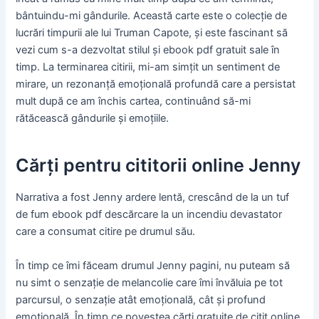
bântuindu-mi gândurile. Această carte este o colecție de
lucrări timpurii ale lui Truman Capote, și este fascinant să
vezi cum s-a dezvoltat stilul și ebook pdf gratuit sale în
timp. La terminarea citirii, mi-am simțit un sentiment de
mirare, un rezonanță emoțională profundă care a persistat
mult după ce am închis cartea, continuând să-mi
rătăcească gândurile și emoțiile.
Cărți pentru cititorii online Jenny
Narrativa a fost Jenny ardere lentă, crescând de la un tuf
de fum ebook pdf descărcare la un incendiu devastator
care a consumat citire pe drumul său.
În timp ce îmi făceam drumul Jenny pagini, nu puteam să
nu simt o senzație de melancolie care îmi învăluia pe tot
parcursul, o senzație atât emoțională, cât și profund
emoțională. În timp ce povestea cărți gratuite de citit online