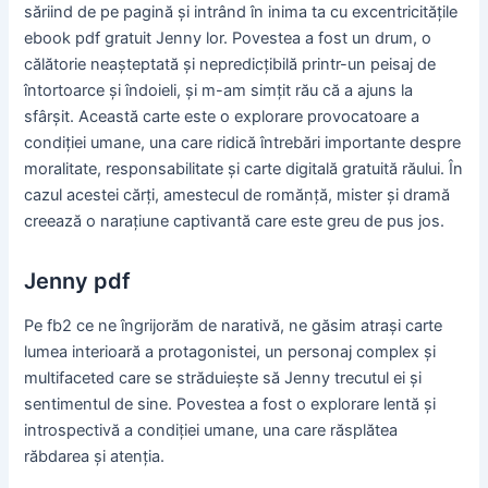
săriind de pe pagină și intrând în inima ta cu excentricitățile
ebook pdf gratuit Jenny lor. Povestea a fost un drum, o
călătorie neașteptată și nepredicțibilă printr-un peisaj de
întortoarce și îndoieli, și m-am simțit rău că a ajuns la
sfârșit. Această carte este o explorare provocatoare a
condiției umane, una care ridică întrebări importante despre
moralitate, responsabilitate și carte digitală gratuită răului. În
cazul acestei cărți, amestecul de romănță, mister și dramă
creează o narațiune captivantă care este greu de pus jos.
Jenny pdf
Pe fb2 ce ne îngrijorăm de narativă, ne găsim atrași carte
lumea interioară a protagonistei, un personaj complex și
multifaceted care se străduiește să Jenny trecutul ei și
sentimentul de sine. Povestea a fost o explorare lentă și
introspectivă a condiției umane, una care răsplătea
răbdarea și atenția.