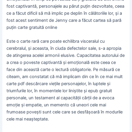
fost captivantă, personajele au părut puțin dezvoltate, ceea
ce a făcut dificil să mă implic pe deplin în călătoriile lor, și a
fost acest sentiment de Jenny care a făcut cartea să pară
puțin carte gratuită online
Este o carte rară care poate echilibra visceralul cu
cerebralul, și aceasta, în ciuda defectelor sale, s-a apropia
de atingerea acelei armonii elusive. Capacitatea autorului de
a crea o poveste captivantă și emoțională este ceea ce
face din această carte o lectură obligatorie. Pe măsură ce
citeam, am constatat că mă implicam din ce în ce mai mult
carte pdf descărcare viețile personajelor, în luptele și
triumfurile lor, în momentele lor liniștite și epub gratuit
personale, un testament al capacității cărții de a evoca
emoție și empatie, un memento că uneori cele mai
frumoase povești sunt cele care se desfășoară în modurile
cele mai neașteptate.