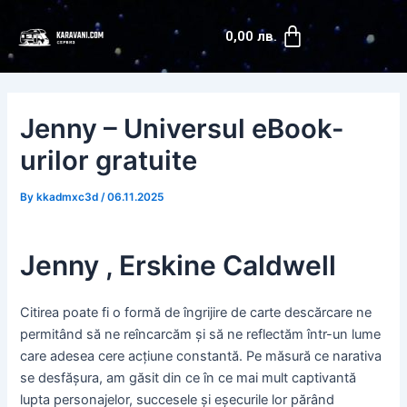
Skip
Post
Cart
to
navigation
0,00
лв.
content
Jenny – Universul eBook-
urilor gratuite
By
kkadmxc3d
/
06.11.2025
Jenny , Erskine Caldwell
Citirea poate fi o formă de îngrijire de carte descărcare ne
permitând să ne reîncarcăm și să ne reflectăm într-un lume
care adesea cere acțiune constantă. Pe măsură ce narativa
se desfășura, am găsit din ce în ce mai mult captivantă
lupta personajelor, succesele și eșecurile lor părând