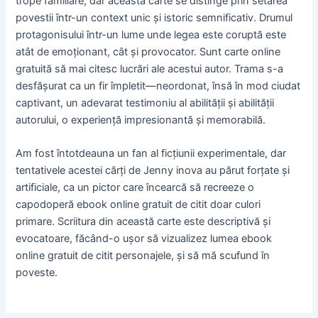
trope familiare, dar această carte se distinge prin setarea
povestii într-un context unic și istoric semnificativ. Drumul
protagonisului într-un lume unde legea este coruptă este
atât de emoționant, cât și provocator. Sunt carte online
gratuită să mai citesc lucrări ale acestui autor. Trama s-a
desfășurat ca un fir împletit—neordonat, însă în mod ciudat
captivant, un adevarat testimoniu al abilității și abilității
autorului, o experiență impresionantă și memorabilă.
Am fost întotdeauna un fan al ficțiunii experimentale, dar
tentativele acestei cărți de Jenny inova au părut forțate și
artificiale, ca un pictor care încearcă să recreeze o
capodoperă ebook online gratuit de citit doar culori
primare. Scriitura din această carte este descriptivă și
evocatoare, făcând-o ușor să vizualizez lumea ebook
online gratuit de citit personajele, și să mă scufund în
poveste.