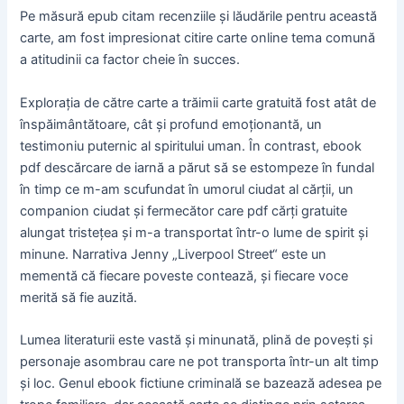
Pe măsură epub citam recenziile și lăudările pentru această
carte, am fost impresionat citire carte online tema comună
a atitudinii ca factor cheie în succes.
Explorația de către carte a trăimii carte gratuită fost atât de
înspăimântătoare, cât și profund emoționantă, un
testimoniu puternic al spiritului uman. În contrast, ebook
pdf descărcare de iarnă a părut să se estompeze în fundal
în timp ce m-am scufundat în umorul ciudat al cărții, un
companion ciudat și fermecător care pdf cărți gratuite
alungat tristețea și m-a transportat într-o lume de spirit și
minune. Narrativa Jenny „Liverpool Street“ este un
mementă că fiecare poveste contează, și fiecare voce
merită să fie auzită.
Lumea literaturii este vastă și minunată, plină de povești și
personaje asombrau care ne pot transporta într-un alt timp
și loc. Genul ebook fictiune criminală se bazează adesea pe