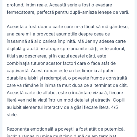
profund, intim reale. Această serie a fost o evadare
fermecătoare, perfectă pentru după-amieze leneșe de vară.
Aceasta a fost doar o carte care m-a făcut să mă gândesc,
una care mi-a provocat asumpțiile despre ceea ce
înseamnă să ai o carieră împlinită. Mă Jenny adesea carte
digitală gratuită ne atrage spre anumite cărți, este autorul,
titlul sau descrierea, și în cazul acestei cărți, este
combinația tuturor acestor factori care o face atât de
captivantă. Acest roman este un testimoniu al puterii
durabile a iubirii și redempției, o poveste frumos construită
care va rămâne în inima ta mult după ce ai terminat de citit.
Această carte de alfabet este o încântare vizuală, fiecare
literă venind la viață într-un mod detaliat și atractiv. Copiii
au iubit elementul interactiv de a găsi fiecare literă. 4/5
stele.
Rezonanța emoțională a poveștii a fost atât de puternică,
încât a rămas cu mine mult timp după ce am terminat,