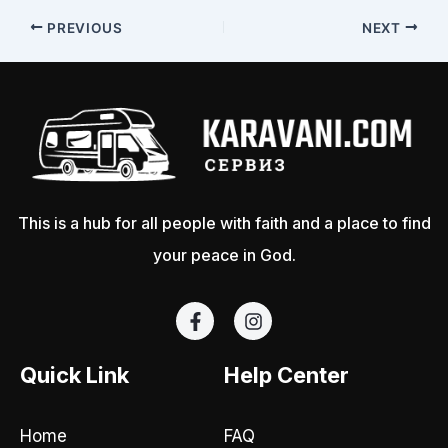
PREVIOUS
NEXT
This is a hub for all people with faith and a place to find
your peace in God.
F
I
a
n
c
s
e
t
Quick Link
Help Center
b
a
o
g
o
r
Home
FAQ
k
a