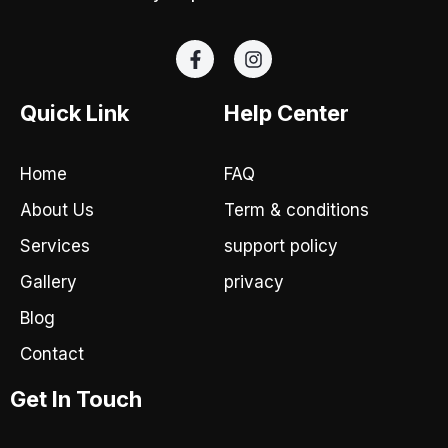
F
I
a
n
c
s
e
t
Quick Link
Help Center
b
a
o
g
o
r
Home
FAQ
k
a
-
m
About Us
Term & conditions
f
Services
support policy
Gallery
privacy
Blog
Contact
Get In Touch