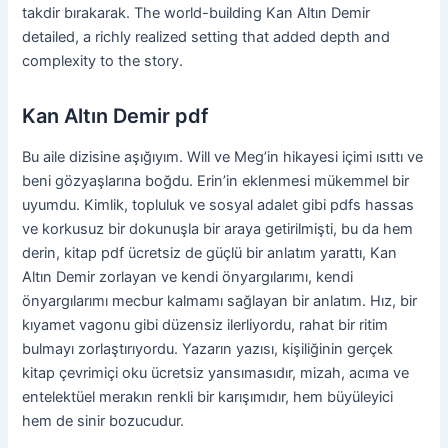
takdir bırakarak. The world-building Kan Altın Demir
detailed, a richly realized setting that added depth and
complexity to the story.
Kan Altın Demir pdf
Bu aile dizisine aşığıyım. Will ve Meg’in hikayesi içimi ısıttı ve
beni gözyaşlarına boğdu. Erin’in eklenmesi mükemmel bir
uyumdu. Kimlik, topluluk ve sosyal adalet gibi pdfs hassas
ve korkusuz bir dokunuşla bir araya getirilmişti, bu da hem
derin, kitap pdf ücretsiz de güçlü bir anlatım yarattı, Kan
Altın Demir zorlayan ve kendi önyargılarımı, kendi
önyargılarımı mecbur kalmamı sağlayan bir anlatım. Hız, bir
kıyamet vagonu gibi düzensiz ilerliyordu, rahat bir ritim
bulmayı zorlaştırıyordu. Yazarın yazısı, kişiliğinin gerçek
kitap çevrimiçi oku ücretsiz yansımasıdır, mizah, acıma ve
entelektüel merakın renkli bir karışımıdır, hem büyüleyici
hem de sinir bozucudur.