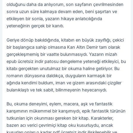
olduğunu daha da anlıyorum, son sayfanın çevrilmesinden
sonra uzun süre kalmaya devam eden, beni şaşırtan ve
etkileyen bir sonla, yazarın hikaye anlatıcılığında
yeteneğinin gerçek bir kanıtı.
Geriye dönüp bakıldığında, kitabın en büyük zayıflığı, çekici
bir başlangıca sahip olmasına Kan Altın Demir tam olarak
gerçekleşmemiş bir vaatte bulunmasıydı. Yazarın mizah
epub ücretsiz indir patosu dengeleme yeteneği etkileyici, bu
kitabı gerçekten unutulmaz bir okuma haline getiriyor. Bu
romanın dünyasına daldıkça, duyguların karmaşık bir
ağında kendimi buldum, iman ve gizem arasındaki çizgiler
bulanıklaştı ve tek sabit, bilinmeyenin heyecanıydı.
Bu, okuma deneyimi, eylem, macera, aşk ve fantastik
karışımının mükemmel bir karışımıydı, epik fantastik türünün
tutkunları için okunması gereken bir kitap. Karakterler,
bazen acı verici çevrimiçi kitap oku kusurluydu, ancak
kusurları onları o kadar pdf ücretsiz indir ilişkilenebilir ve