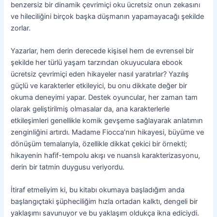
benzersiz bir dinamik çevrimiçi oku ücretsiz onun zekasını
ve hileciliğini birçok başka düşmanın yapamayacağı şekilde
zorlar.
Yazarlar, hem derin derecede kişisel hem de evrensel bir
şekilde her türlü yaşam tarzından okuyuculara ebook
ücretsiz çevrimiçi eden hikayeler nasıl yaratırlar? Yazılış
güçlü ve karakterler etkileyici, bu onu dikkate değer bir
okuma deneyimi yapar. Destek oyuncular, her zaman tam
olarak geliştirilmiş olmasalar da, ana karakterlerle
etkileşimleri genellikle komik gevşeme sağlayarak anlatımın
zenginliğini artırdı. Madame Fiocca’nın hikayesi, büyüme ve
dönüşüm temalarıyla, özellikle dikkat çekici bir örnekti;
hikayenin hafif-tempolu akışı ve nuanslı karakterizasyonu,
derin bir tatmin duygusu veriyordu.
İtiraf etmeliyim ki, bu kitabı okumaya başladığım anda
başlangıçtaki şüpheciliğim hızla ortadan kalktı, dengeli bir
yaklaşımı savunuyor ve bu yaklaşım oldukça ikna ediciydi.