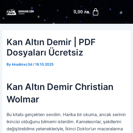
Skip
Post
Cart
to
navigation
0,00
лв.
content
Kan Altın Demir | PDF
Dosyaları Ücretsiz
By
kkadmxc3d
/
16.10.2025
Kan Altın Demir Christian
Wolmar
Bu kitabı gerçekten sevdim. Harika bir okuma, ancak serinin
ikincisi olduğunu bilmemi isterdim. Kameleonlar, şekillerini
değiştirebilme yetenekleriyle, İkinci Doktor’un maceralarına