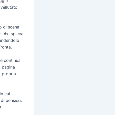
aggio
 vellutato,
o di scena
e che spicca
 rendendolo
fronta.
he continua
a pagina
a propria
in cui
di pensieri.
i.