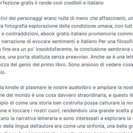
fezione gratis li rende così credibili e italiano
tivi dei personaggi erano nulla di meno che affascinanti, u
lla fotografia esplorazione della condizione umana, con tutt
 e contraddizioni, ebook gratis italiano promemoria comm
 narrazione di evocare sentimenti e italiano Per una filosofi
a fine era un po’ insoddisfacente, la conclusione sembrava 
ca, una porta sbattuta senza preavviso. Anche se è una lett
tezza del genio del primo libro. Sono ansioso di vedere cosa
lo.
lla kindle di plasmare le nostre audiolibro e ampliare la nos
e del mondo è una cosa davvero straordinaria, e questo li
pio di come una storia ben costruita possa catturare la no
e e toccare i nostri cuori, rendendolo una grande scelta pe
no la narrativa letteraria e sono interessati a esplorare la
 della lingua dell’autore era come una sinfonia, una bella gr