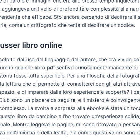
te di parole e immagini che era allo stesso tempo inquietan
 aggiungeva un livello di profondità e complessità alla nar
rendente che efficace. Sto ancora cercando di decifrare il s
oria, come un crittografo che tenta di decifrare un codice.
usser libro online
olpito dall’uso del linguaggio dell’autore, che era vivido c
pure in qualche libro pdf sentivo curiosamente mancante di 
toria fosse tutta superficie, Per una filosofia della fotogra
la lettura che ci permette di connetterci con gli altri attrave
spazio, e di imparare dalle loro esperienze e scoperte? I p
Club sono un piacere da seguire, e il mistero è coinvolgent
 complesso. La svolta a sorpresa alla ebooks è stata un toc
uesto libro da bambino e l’ho trovato un’esperienza solida
nale. Mentre leggevo le pagine, mi sono ritrovato a pensar
za dell’amicizia e della lealtà, e a come questi valori sono 