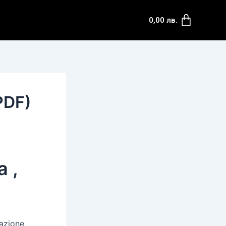
Cart
0,00
лв.
(PDF)
a ,
sazione