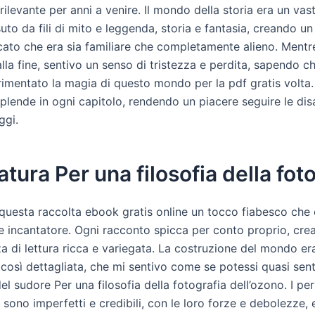
rilevante per anni a venire. Il mondo della storia era un va
uto da fili di mito e leggenda, storia e fantasia, creando u
icato che era sia familiare che completamente alieno. Mentre 
lla fine, sentivo un senso di tristezza e perdita, sapendo c
rimentato la magia di questo mondo per la pdf gratis volta.
splende in ogni capitolo, rendendo un piacere seguire le di
ggi.
atura Per una filosofia della fot
 questa raccolta ebook gratis online un tocco fiabesco che 
he incantatore. Ogni racconto spicca per conto proprio, cr
a di lettura ricca e variegata. La costruzione del mondo er
così dettagliata, che mi sentivo come se potessi quasi senti
el sudore Per una filosofia della fotografia dell’ozono. I pe
 sono imperfetti e credibili, con le loro forze e debolezze,