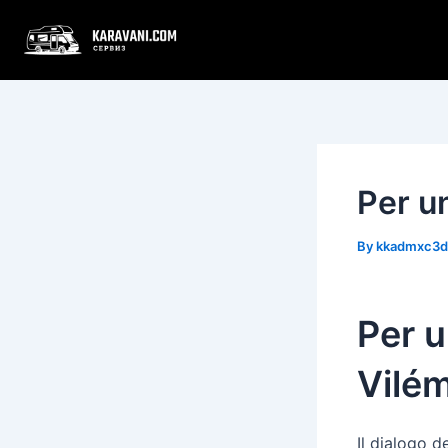
Skip
Post
to
navigation
content
Per un
By
kkadmxc3
Per u
Vilém
Il dialogo 