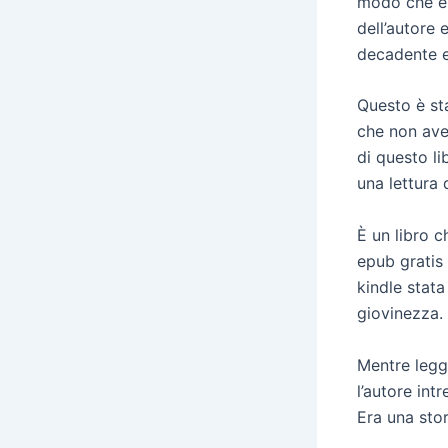
modo che è l
dell’autore 
decadente e
Questo è st
che non ave
di questo li
una lettura 
È un libro c
epub gratis 
kindle stata
giovinezza.
Mentre legg
l’autore int
Era una stor