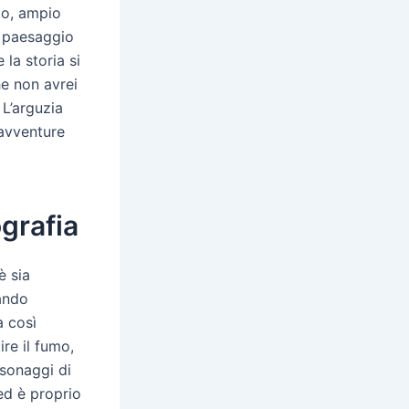
sto, ampio
n paesaggio
la storia si
he non avrei
 L’arguzia
savventure
ografia
è sia
eando
a così
re il fumo,
rsonaggi di
 ed è proprio