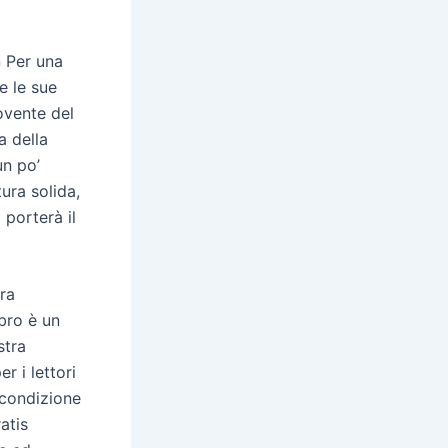
n Per una
e le sue
ovente del
a della
un po’
ura solida,
 porterà il
tra
bro è un
stra
r i lettori
 condizione
atis