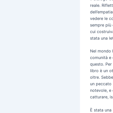
reale. Rifle
dell’empati
vedere le c
sempre più 
cui costruiv
stata una l
Nel mondo le
comunità e 
questo. Per
libro è un o
oltre. Sebb
un peccato 
notevole, e 
catturare, i
È stata una