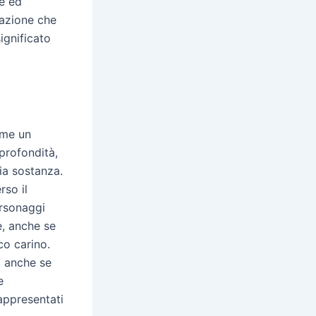
te ed
razione che
ignificato
ome un
profondità,
fia sostanza.
rso il
ersonaggi
e, anche se
co carino.
, anche se
e
rappresentati