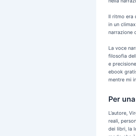
nella narraz
Il ritmo era
in un climax
narrazione 
La voce narr
filosofia de
e precision
ebook gratis
mentre mi i
Per una 
L’autore, Vi
reali, pers
dei libri, l