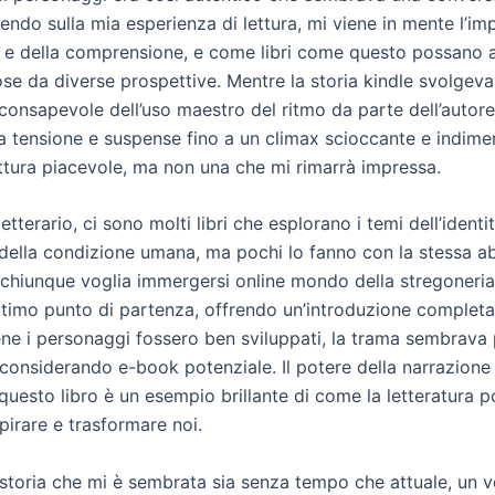
ttendo sulla mia esperienza di lettura, mi viene in mente l’i
a e della comprensione, e come libri come questo possano a
ose da diverse prospettive. Mentre la storia kindle svolgeva
consapevole dell’uso maestro del ritmo da parte dell’autore
a tensione e suspense fino a un climax scioccante e indimen
ettura piacevole, ma non una che mi rimarrà impressa.
tterario, ci sono molti libri che esplorano i temi dell’identit
della condizione umana, ma pochi lo fanno con la stessa abi
 chiunque voglia immergersi online mondo della stregoneria
ttimo punto di partenza, offrendo un’introduzione completa 
ene i personaggi fossero ben sviluppati, la trama sembrava 
considerando e-book potenziale. Il potere della narrazione
questo libro è un esempio brillante di come la letteratura 
spirare e trasformare noi.
 storia che mi è sembrata sia senza tempo che attuale, un v