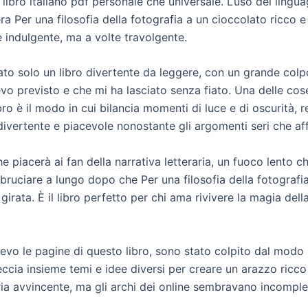
ibro italiano pdf personale che universale. L’uso del lingu
era Per una filosofia della fotografia a un cioccolato ricco e
 indulgente, ma a volte travolgente.
ato solo un libro divertente da leggere, con un grande colp
vo previsto e che mi ha lasciato senza fiato. Una delle cos
bro è il modo in cui bilancia momenti di luce e di oscurità,
divertente e piacevole nonostante gli argomenti seri che af
he piacerà ai fan della narrativa letteraria, un fuoco lento c
bruciare a lungo dopo che Per una filosofia della fotografi
 girata. È il libro perfetto per chi ama rivivere la magia dell
evo le pagine di questo libro, sono stato colpito dal modo 
reccia insieme temi e idee diversi per creare un arazzo ricco 
ia avvincente, ma gli archi dei online sembravano incomplet