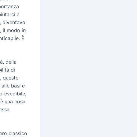
mportanza
iutarci a
, diventavo
, il modo in
ticabile. È
à, della
lità di
, questo
alle basi e
prevedibile,
 è una cosa
possa
ero classico