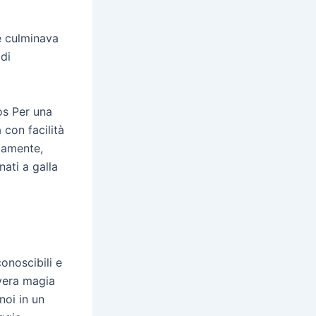
he culminava
 di
os Per una
 con facilità
tamente,
nati a galla
onoscibili e
 vera magia
noi in un