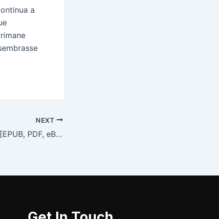
continua a
ue
o rimane
 sembrasse
NEXT
Les Ethiopiques : [EPUB, PDF, eBooks]
Get In Touch