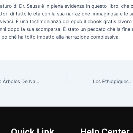
aturo di Dr. Seuss è in piena evidenza in questo libro, che 
ttori di tutte le età con la sua narrazione immaginosa e le s
i vivaci. È una testimonianza del epub il ebook gratis lavor
ni dopo la sua scomparsa. È stato un peccato che la fine
, poiché ha tolto impatto alla narrazione complessiva.
El Planeta De Los Árboles De Navidad : [EPUB-PDF]
Quick Link
Help Center