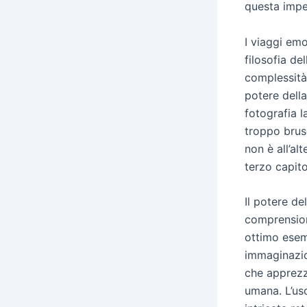
questa imper
I viaggi emo
filosofia de
complessità
potere della
fotografia l
troppo brus
non è all’al
terzo capito
Il potere de
comprension
ottimo esem
immaginazion
che apprezza
umana. L’uso