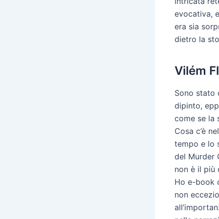
intricata re
evocativa, e
era sia sorp
dietro la st
Vilém Fl
Sono stato c
dipinto, ep
come se la s
Cosa c’è nel
tempo e lo 
del Murder 
non è il più
Ho e-book q
non eccezio
all’importan