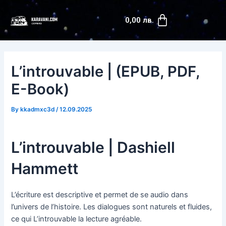
Skip
Post
Cart
to
navigation
0,00
лв.
content
L’introuvable | (EPUB, PDF,
E-Book)
By
kkadmxc3d
/
12.09.2025
L’introuvable | Dashiell
Hammett
L’écriture est descriptive et permet de se audio dans
l’univers de l’histoire. Les dialogues sont naturels et fluides,
ce qui L’introuvable la lecture agréable.