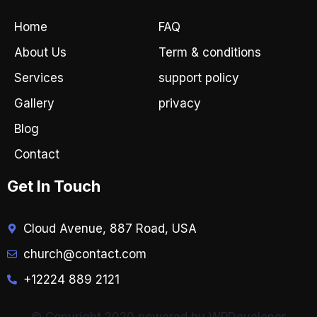
o
g
o
r
Home
FAQ
k
a
-
m
About Us
Term & conditions
f
Services
support policy
Gallery
privacy
Blog
Contact
Get In Touch
Cloud Avenue, 887 Road, USA
church@contact.com
+12224 889 2121