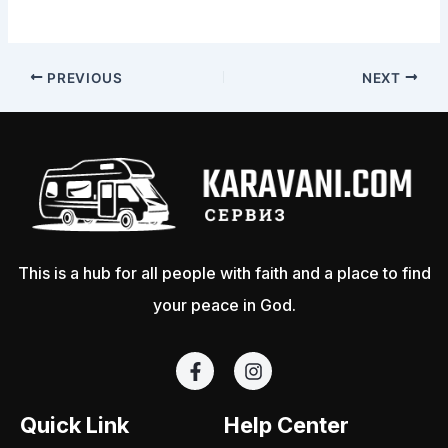
PREVIOUS
NEXT
This is a hub for all people with faith and a place to find
your peace in God.
F
I
a
n
c
s
e
t
Quick Link
Help Center
b
a