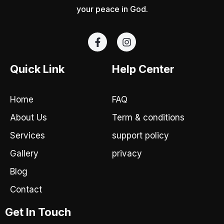
your peace in God.
F
I
a
n
c
s
e
t
Quick Link
Help Center
b
a
o
g
o
r
Home
FAQ
k
a
-
m
About Us
Term & conditions
f
Services
support policy
Gallery
privacy
Blog
Contact
Get In Touch