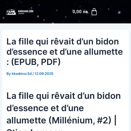
Skip
Post
Cart
to
navigation
0,00
лв.
content
La fille qui rêvait d’un bidon
d’essence et d’une allumette
: (EPUB, PDF)
By
kkadmxc3d
/
12.09.2025
La fille qui rêvait d’un bidon
d’essence et d’une
allumette (Millénium, #2) |