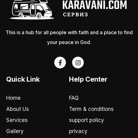
This is a hub for all people with faith and a place to find
your peace in God.
F
I
a
n
c
s
e
t
Quick Link
Help Center
b
a
o
g
o
r
Home
FAQ
k
a
-
m
About Us
Term & conditions
f
Services
support policy
Gallery
privacy