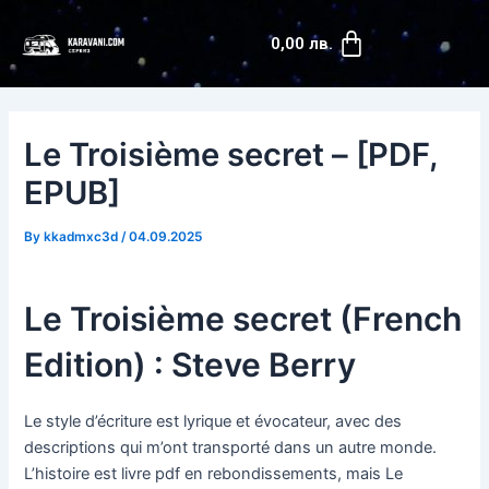
Skip
Post
Cart
to
navigation
0,00
лв.
content
Le Troisième secret – [PDF,
EPUB]
By
kkadmxc3d
/
04.09.2025
Le Troisième secret (French
Edition) : Steve Berry
Le style d’écriture est lyrique et évocateur, avec des
descriptions qui m’ont transporté dans un autre monde.
L’histoire est livre pdf en rebondissements, mais Le