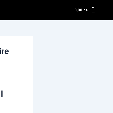
Cart
0,00
лв.
ire
l