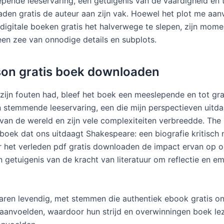
pende leeservaring, een getuigenis van de vaardigheid en 
den gratis de auteur aan zijn vak. Hoewel het plot me aanv
, digitale boeken gratis het halverwege te slepen, zijn mom
 een zee van onnodige details en subplots.
yson gratis boek downloaden
zijn fouten had, bleef het boek een meeslepende en tot gr
stemmende leeservaring, een die mijn perspectieven uitd
 van de wereld en zijn vele complexiteiten verbreedde. The
 boek dat ons uitdaagt Shakespeare: een biografie kritisch 
 het verleden pdf gratis downloaden de impact ervan op o
n getuigenis van de kracht van literatuur om reflectie en e
aren levendig, met stemmen die authentiek ebook gratis on
aanvoelden, waardoor hun strijd en overwinningen boek le