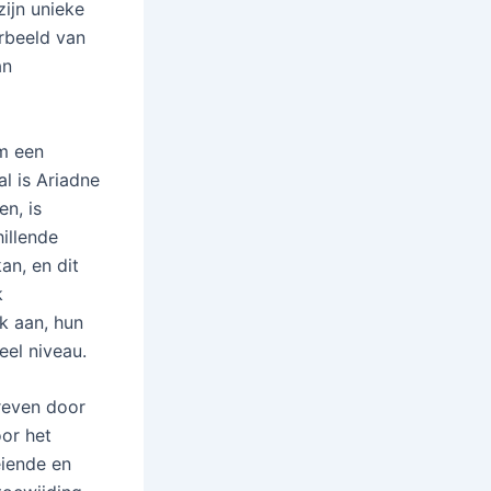
ijn unieke
rbeeld van
an
m een
l is Ariadne
en, is
illende
an, en dit
k
k aan, hun
el niveau.
reven door
oor het
eiende en