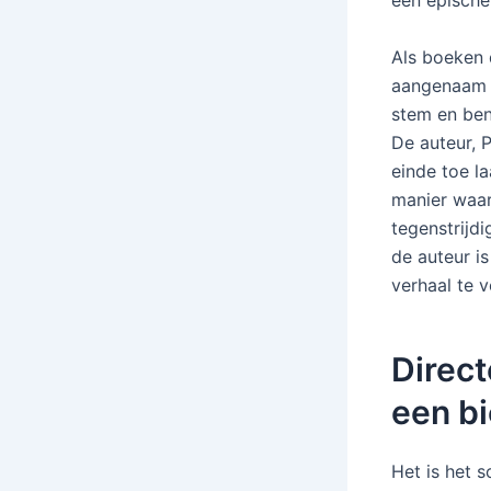
een epische
Als boeken 
aangenaam v
stem en ben
De auteur, 
einde toe la
manier waar
tegenstrijdi
de auteur is
verhaal te 
Direct
een bi
Het is het s