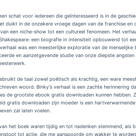
 een schat voor iedereen die geïnteresseerd is in de geschi
Het duikt in de onzekere vroege dagen van de franchise en 
 van een niche-show tot een cultureel fenomeen. Het verha
Shakespeare: een biografie in intensiteit opbouwend tot e
 verhaal was een meesterlijke exploratie van de menselijke 
eerde en aanzetgevende studie van onze diepste angsten
eesterwerk.
ebruikt de taal zowel poëtisch als krachtig, een ware mees
chreven woord. Binky’s verhaal is een zachte herinnering d
ties de grootste ebook gratis downloaden kunnen hebben. Z
heid gratis downloaden zijn moeder is een hartverwarmende 
heven zal laten voelen.
van het boek waren tijdig en tot nadenken stemmend, als 
oenstoot tot actie, die me aanspoorde om wakker te worden