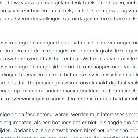
t. Dit was gewoon een gek en leuk boek om te lezen, met z
an sciencefiction en romantiek, en het is een geweldig voo
uur onze veronderstellingen kan uitdagen en onze horizon k
: een biografie een goed boek uitmaakt is de vermogen o
te creëren met de personages, en in ebook gratis lezen geva
s zowel betoverend als herkenbaar. Wat ik leuk vind aan lez
: een biografie mogelijkheid om te ontsnappen naar versch
dingen te ervaren die ik in het echte leven misschien niet k
precies dat. De personages waren onvolmaakt digitaal vaa
, maar op de een of andere manier voelden ze diep menselij
n en overwinningen resoneerden met mij op een fundamente
mige delen fascinerend waren, werden mijn interesses verd
e argumenten, als een bot mes dat er niet in slaagde om d
nijden. Ondanks zijn vele zwakheden bleef het boek een bo