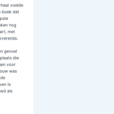
rhaal voelde
n boek dat
epste
onken nog
art, met
toverends.
en gevoel
plaats die
gen voor
dbouw was
 de
ven is
uwd als