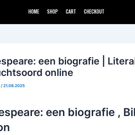
HOME
SHOP
CART
CHECKOUT
peare: een biografie | Litera
uchtsoord online
d
/
21.08.2025
speare: een biografie , Bil
on