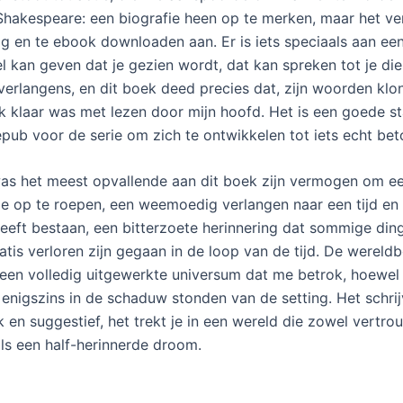
hakespeare: een biografie heen op te merken, maar het ve
ig en te ebook downloaden aan. Er is iets speciaals aan ee
el kan geven dat je gezien wordt, dat kan spreken tot je di
verlangens, en dit boek deed precies dat, zijn woorden kl
ik klaar was met lezen door mijn hoofd. Het is een goede st
 epub voor de serie om zich te ontwikkelen tot iets echt be
as het meest opvallende aan dit boek zijn vermogen om e
ie op te roepen, een weemoedig verlangen naar een tijd en 
heeft bestaan, een bitterzoete herinnering dat sommige din
atis verloren zijn gegaan in de loop van de tijd. De werel
 een volledig uitgewerkte universum dat me betrok, hoewel
enigszins in de schaduw stonden van de setting. Het schrij
k en suggestief, het trekt je in een wereld die zowel vertro
als een half-herinnerde droom.