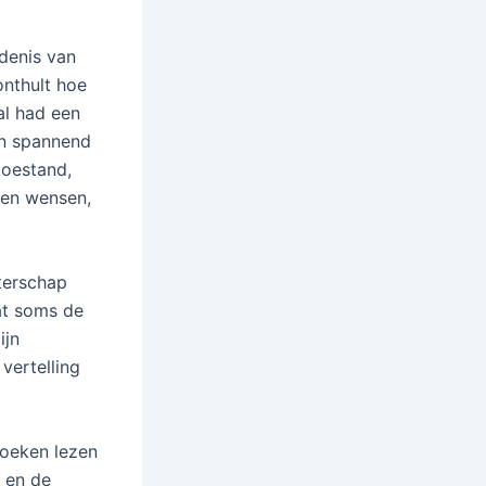
edenis van
onthult hoe
al had een
en spannend
toestand,
 en wensen,
terschap
at soms de
ijn
vertelling
boeken lezen
 en de