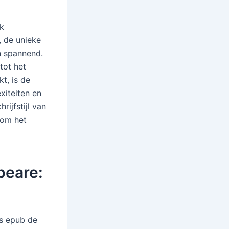
ik
, de unieke
n spannend.
tot het
t, is de
xiteiten en
rijfstijl van
 om het
peare:
is epub de