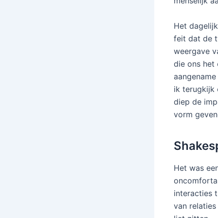
menselijk a
Het dagelij
feit dat de 
weergave v
die ons het 
aangename v
ik terugkijk
diep de imp
vorm gevend
Shakesp
Het was een
oncomfortab
interacties
van relatie