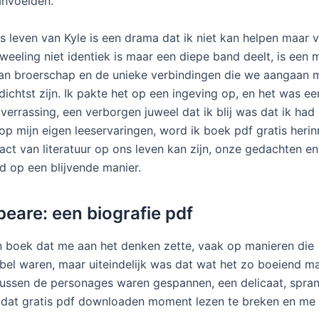
anvoelden.
ks leven van Kyle is een drama dat ik niet kan helpen maar 
tweeling niet identiek is maar een diepe band deelt, is een 
an broerschap en de unieke verbindingen die we aangaan 
dichtst zijn. Ik pakte het op een ingeving op, en het was ee
errassing, een verborgen juweel dat ik blij was dat ik had 
 op mijn eigen leeservaringen, word ik boek pdf gratis heri
act van literatuur op ons leven kan zijn, onze gedachten e
 op een blijvende manier.
eare: een biografie pdf
 boek dat me aan het denken zette, vaak op manieren die
el waren, maar uiteindelijk was dat wat het zo boeiend m
 tussen de personages waren gespannen, een delicaat, spr
s dat gratis pdf downloaden moment lezen te breken en me