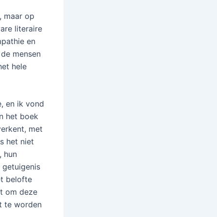
k, maar op
re literaire
mpathie en
m de mensen
et hele
, en ik vond
an het boek
verkent, met
s het niet
, hun
 getuigenis
t belofte
st om deze
ft te worden