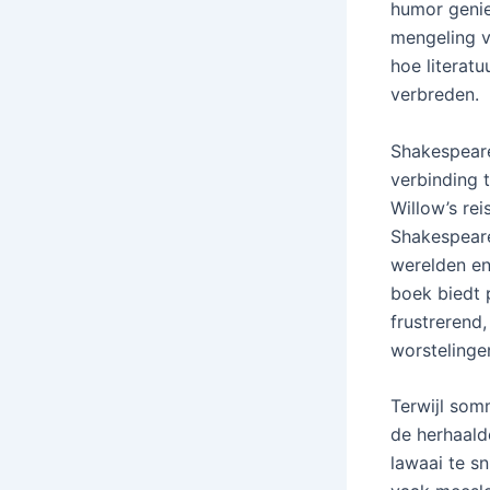
humor genie
mengeling v
hoe literat
verbreden.
Shakespeare
verbinding 
Willow’s rei
Shakespeare
werelden en 
boek biedt 
frustrerend
worstelinge
Terwijl som
de herhaald
lawaai te s