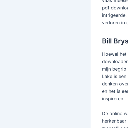
vaak meesle
pdf downloa
intrigeerde
verloren in
Bill Br
Hoewel het 
downloaden 
mijn begrip
Lake is een
denken over
en het is ee
inspireren.
De online w
herkenbaar 