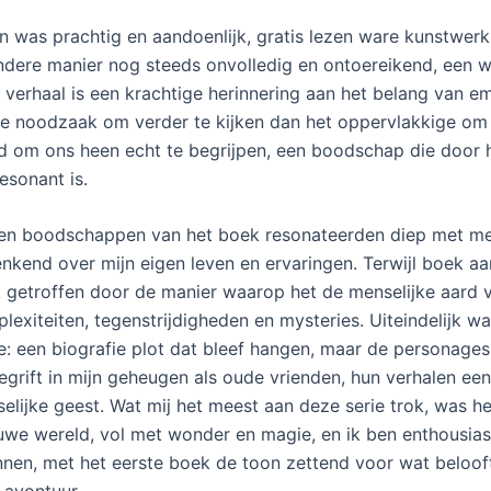
en was prachtig en aandoenlijk, gratis lezen ware kunstwer
ndere manier nog steeds onvolledig en ontoereikend, een wa
t verhaal is een krachtige herinnering aan het belang van e
de noodzaak om verder te kijken dan het oppervlakkige o
d om ons heen echt te begrijpen, een boodschap die door h
esonant is.
en boodschappen van het boek resonateerden diep met me
nkend over mijn eigen leven en ervaringen. Terwijl boek a
k getroffen door de manier waarop het de menselijke aard 
lexiteiten, tegenstrijdigheden en mysteries. Uiteindelijk wa
: een biografie plot dat bleef hangen, maar de personages
egrift in mijn geheugen als oude vrienden, hun verhalen een
elijke geest. Wat mij het meest aan deze serie trok, was he
uwe wereld, vol met wonder en magie, en ik ben enthousia
innen, met het eerste boek de toon zettend voor wat beloo