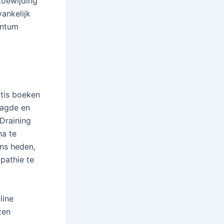
toewijding
ankelijk
entum
atis boeken
aagde en
 Draining
na te
ns heden,
mpathie te
line
zen