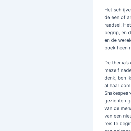
Het schrijv
de een of a
raadsel. He
begrip, en 
en de werel
boek heen r
De thema’s 
mezelf nade
denk, ben i
al haar comp
Shakespeare
gezichten g
van de mens
van een nie
reis te beg