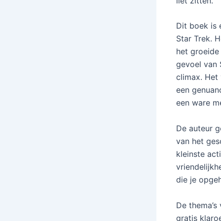
liet zitten.
Dit boek is
Star Trek. 
het groeide
gevoel van 
climax. Het
een genuanc
een ware m
De auteur g
van het ges
kleinste ac
vriendelijk
die je opge
De thema’s 
gratis klar