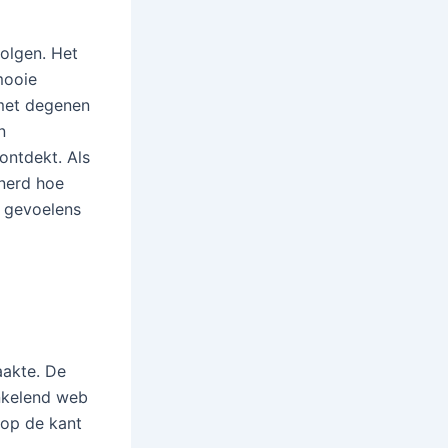
volgen. Het
mooie
met degenen
n
ontdekt. Als
nnerd hoe
n gevoelens
aakte. De
ankelend web
 op de kant