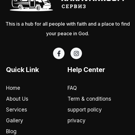
This is a hub for all people with faith and a place to find
your peace in God.
F
I
a
n
c
s
e
t
Quick Link
Help Center
b
a
o
g
o
r
Home
FAQ
k
a
-
m
About Us
Term & conditions
f
Services
support policy
Gallery
privacy
Blog