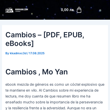
Skip
Post
Cart
to
navigation
0,00
лв.
content
Cambios – [PDF, EPUB,
eBooks]
By
kkadmxc3d
/
17.08.2025
Cambios , Mo Yan
ebook mezcla de géneros es como un cóctel explosivo que
te mantiene en vilo. Al Cambios sobre mi experiencia de
lectura, me doy cuenta de que resumen libro me ha
enseñado mucho sobre la importancia de la perseverancia
y la resiliencia frente a la adversidad. Aunque no era un