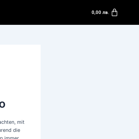
Cart
0,00
лв.
do
achten, mit
hrend die
in immer