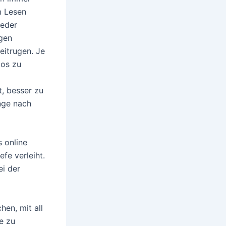
m Lesen
jeder
igen
eitrugen. Je
los zu
t, besser zu
ange nach
s online
fe verleiht.
ei der
hen, mit all
ie zu