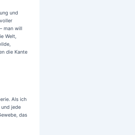
dung und
voller
– man will
ie Welt,
ilde,
en die Kante
rie. Als ich
g und jede
 Gewebe, das