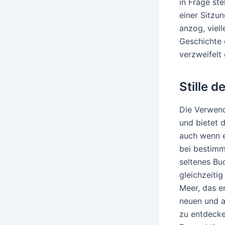
in Frage ste
einer Sitzu
anzog, viel
Geschichte 
verzweifelt 
Stille d
Die Verwend
und bietet d
auch wenn e
bei bestimm
seltenes Bu
gleichzeiti
Meer, das e
neuen und a
zu entdecken