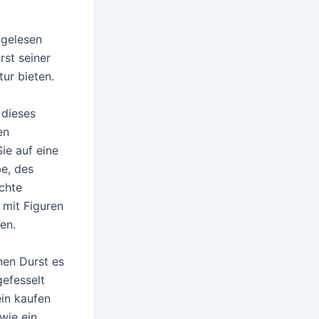
 gelesen
rst seiner
tur bieten.
 dieses
en
ie auf eine
e, des
chte
 mit Figuren
en.
nen Durst es
efesselt
ein kaufen
wie ein