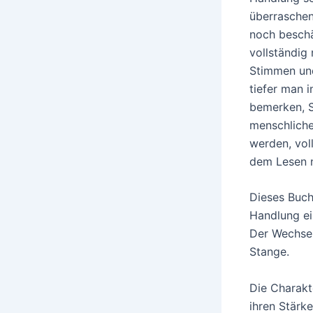
überraschen
noch beschä
vollständig 
Stimmen und
tiefer man i
bemerken, St
menschliche
werden, vol
dem Lesen n
Dieses Buch
Handlung ein
Der Wechsel
Stange.
Die Charakte
ihren Stärke