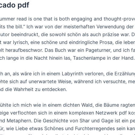
cado pdf
summer read is one that is both engaging and thought-prov
fits the bill.“ Ich war von der meisterhaften Verwendung de
utor beeindruckt, die sowohl schön als auch präzise war. Di
 war lyrisch, eine schöne und eindringliche Prosa, die lebe
lt heraufbeschwor. Das Buch war ein Pageturner, und ich f
ich lange in die Nacht hinein las, Taschenlampe in der Hand.
ch an, als wäre ich in einem Labyrinth verloren, die Erzählun
ehte sich auf unerwartete Weise, während ich versuchte, m
nd die Wahrheit zu entdecken.
 fühlte ich mich wie in einem dichten Wald, die Bäume ragte
weige verflochten sich in einem komplexen Netzwerk pdf ko
d Metaphern. Die Geschichte von Shar und Gage ist ein pe
für, wie Liebe etwas Schönes und Furchterregendes sein kann