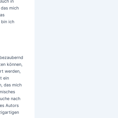
Buch in
 das mich
ras
 bin ich
 bezaubernd
hten können,
rt werden,
t ein
n, das mich
rmisches
Suche nach
ses Autors
zigartigen