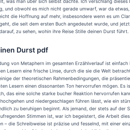
llt, was man über sich selbst dachte. Ich verschlang dieses 
ng, und obwohl es mich nicht gerade umwarf, war da etwas,
leicht die Hoffnung auf mehr, insbesondere wenn es um Cla
geht, die seit dem ersten Buch angedeutet wurde, und jetzt
darauf, zu sehen, wohin ihre Reise Stille deinen Durst führt.
einen Durst pdf
ung von Metaphern im gesamten Erzählverlauf ist einfach
en Lesern eine frische Linse, durch die sie die Welt betrac
inige der theoretischen Rahmenbedingungen, die präsentie
ten Lesern einen dissonanten Ton hervorrufen mögen. Es is
ch, das eine solche starke bucher Reaktion hervorrufen kan
g hochgehen und niedergeschlagen führen lässt, wie ein stü
ndlich zu beruhigen beginnt. Als jemand, der stets auf der 
ufregenden Stimmen ist, war ich begeistert, die Arbeit die
 – die Schreibweise ist präzise und fesselnd, mit einer ein