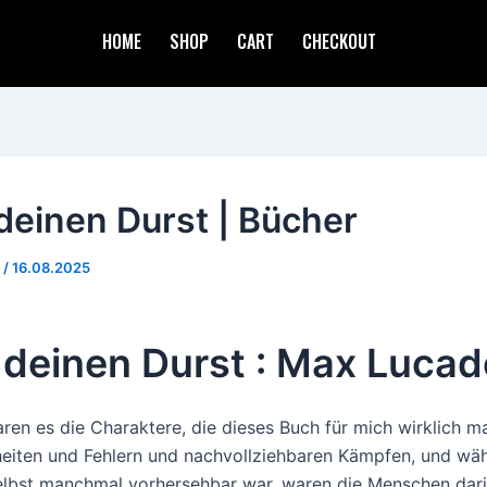
HOME
SHOP
CART
CHECKOUT
 deinen Durst | Bücher
d
/
16.08.2025
e deinen Durst : Max Luca
en es die Charaktere, die dieses Buch für mich wirklich m
heiten und Fehlern und nachvollziehbaren Kämpfen, und wä
lbst manchmal vorhersehbar war, waren die Menschen dar