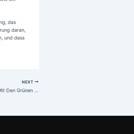
ng, das
erung daran,
n, und dass
NEXT
Die Wawuschels Mit Den Grünen Haaren: Ab 5 Jahren : (EPUB, E-Book)