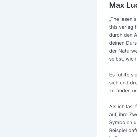
Max Lu
„The lesen 
this verlag 
durch den A
deinen Durst
der Naturwe
selbst, wie 
Es fühlte si
sich und dr
zu finden u
Als ich las,
auf, ihre Z
Symbolen un
Beispiel da