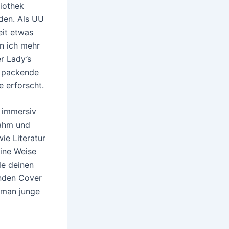
liothek
den. Als UU
eit etwas
nn ich mehr
er Lady’s
e packende
e erforscht.
d immersiv
nahm und
wie Literatur
ine Weise
le deinen
enden Cover
e man junge