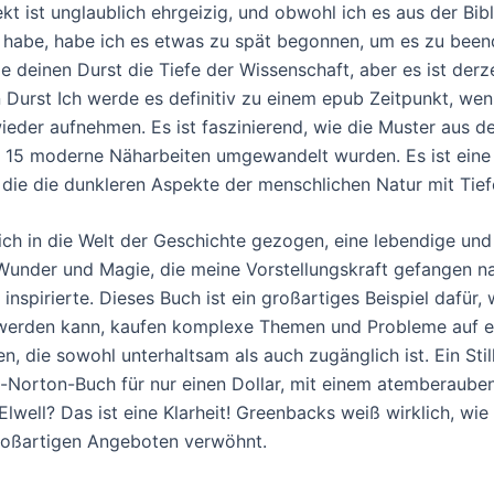
kt ist unglaublich ehrgeizig, und obwohl ich es aus der Bib
 habe, habe ich es etwas zu spät begonnen, um es zu been
le deinen Durst die Tiefe der Wissenschaft, aber es ist derz
en Durst Ich werde es definitiv zu einem epub Zeitpunkt, we
wieder aufnehmen. Es ist faszinierend, wie die Muster aus d
 15 moderne Näharbeiten umgewandelt wurden. Es ist ein
 die die dunkleren Aspekte der menschlichen Natur mit Tief
mich in die Welt der Geschichte gezogen, eine lebendige un
Wunder und Magie, die meine Vorstellungskraft gefangen 
inspirierte. Dieses Buch ist ein großartiges Beispiel dafür, 
werden kann, kaufen komplexe Themen und Probleme auf e
n, die sowohl unterhaltsam als auch zugänglich ist. Ein Stil
-Norton-Buch für nur einen Dollar, mit einem atemberaub
Elwell? Das ist eine Klarheit! Greenbacks weiß wirklich, wi
roßartigen Angeboten verwöhnt.