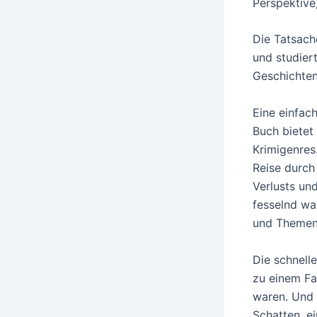
Perspektive
Die Tatsach
und studiert
Geschichten
Eine einfac
Buch bietet
Krimigenres.
Reise durch
Verlusts un
fesselnd war
und Themen,
Die schnell
zu einem Fa
waren. Und 
Schatten, e