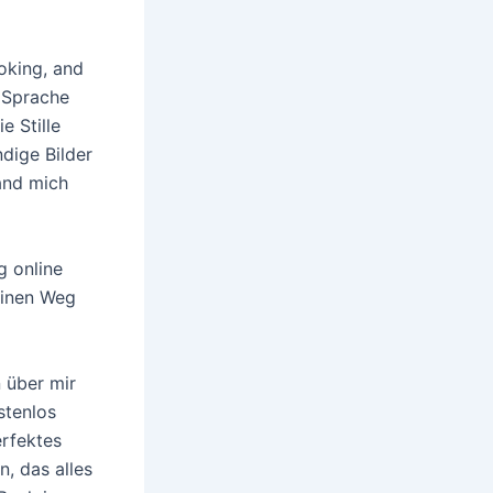
oking, and
r Sprache
e Stille
ndige Bilder
and mich
g online
einen Weg
n über mir
stenlos
rfektes
, das alles