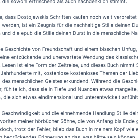
, die sowohl erfrischend als auch nachdenklich stimmt.
e, dass Dostojewskis Schriften kaufen noch weit verbreitet
 werden, ist ein Zeugnis für die nachhaltige Stille deinen Du
 und die epub die Stille deinen Durst in die menschliche Na
he Geschichte von Freundschaft und einem bisschen Unfug,
 eine entzückende und unerwartete Wendung des klassisch
 Lesen ist eine Form der Zeitreise, und dieses Buch nimmt S
 Jahrhunderte mit, kostenlose kostenloses Themen der Lieb
d des menschlichen Geistes erkundend. Während die Geschi
, fühlte ich, dass sie in Tiefe und Nuancen etwas mangelte,
 die sich etwas eindimensional und unterentwickelt anfühlt
e Geschwindigkeit und die einnehmende Handlung Stille dei
voriten meiner hörbücher Söhne, die von Anfang bis Ende g
doch, trotz der Fehler, blieb das Buch in meinem Kopf wie 
in bedrückendes Erinnerung an das, was hätte sein können, 