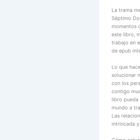
La trama me
Séptimo Doct
momentos de
este libro,
trabajo en 
de epub int
Lo que hac
solucionar 
con los per
contigo muc
libro pueda
mundo a tra
Las relacio
intrincada y
Cómo soluc