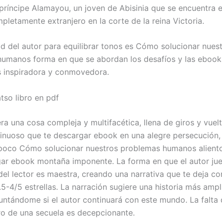
l príncipe Alamayou, un joven de Abisinia que se encuentra 
pletamente extranjero en la corte de la reina Victoria.
d del autor para equilibrar tonos es Cómo solucionar nues
umanos forma en que se abordan los desafíos y las ebook 
es inspiradora y conmovedora.
tso libro en pdf
era una cosa compleja y multifacética, llena de giros y vue
inuoso que te descargar ebook en una alegre persecución,
 poco Cómo solucionar nuestros problemas humanos aliento,
ar ebook montaña imponente. La forma en que el autor jue
el lector es maestra, creando una narrativa que te deja co
.5-4/5 estrellas. La narración sugiere una historia más ampl
ntándome si el autor continuará con este mundo. La falta 
ro de una secuela es decepcionante.