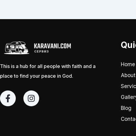
Qui
Home
This is a hub for all people with faith and a
About
place to find your peace in God.
Servi
F
I
Galler
a
n
c
s
Blog
e
t
Conta
b
a
o
g