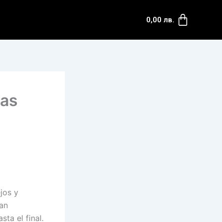
0,00
лв.
mas
jos y
tan
ta el final.