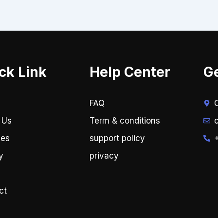
ck Link
Help Center
Ge
FAQ
 Us
Term & conditions
ces
support policy
y
privacy
ct