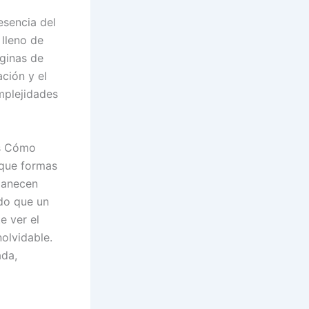
esencia del
 lleno de
ginas de
ción y el
mplejidades
es Cómo
 que formas
rmanecen
do que un
e ver el
olvidable.
ada,