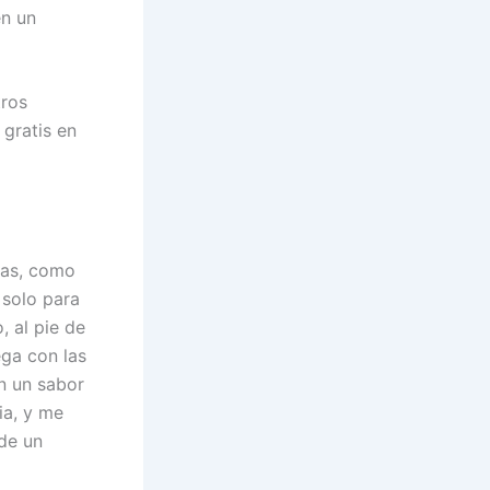
en un
tros
gratis en
ltas, como
 solo para
 al pie de
ga con las
n un sabor
ia, y me
de un