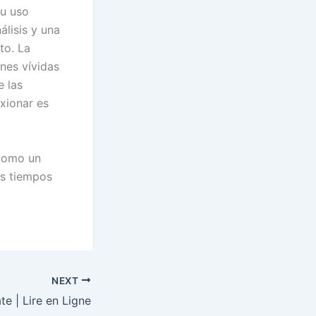
su uso
álisis y una
to. La
nes vívidas
e las
exionar es
 como un
os tiempos
NEXT
te | Lire en Ligne