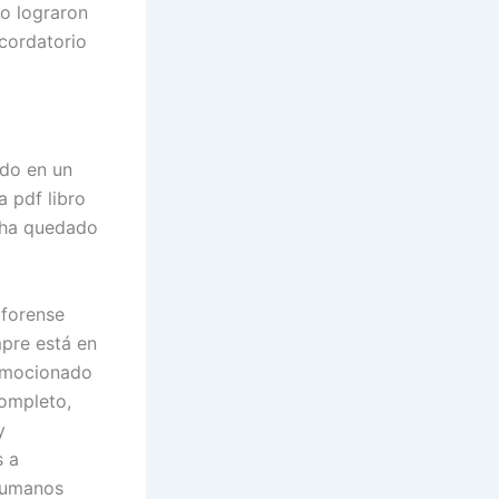
o lograron
ecordatorio
ido en un
a pdf libro
e ha quedado
 forense
mpre está en
 emocionado
ompleto,
y
s a
 humanos