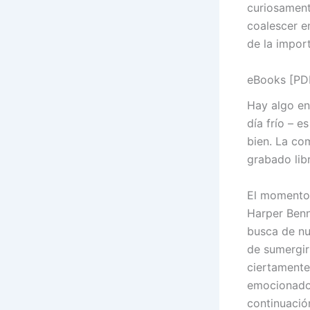
curiosament
coalescer e
de la import
eBooks [PD
Hay algo en
día frío – e
bien. La co
grabado lib
El momento 
Harper Benn
busca de nu
de sumergir
ciertamente
emocionado
continuació