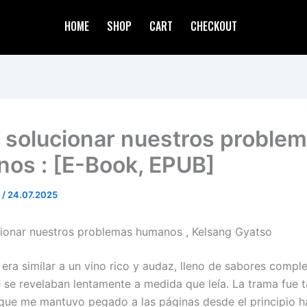
HOME
SHOP
CART
CHECKOUT
solucionar nuestros proble
os : [E-Book, EPUB]
d
/
24.07.2025
onar nuestros problemas humanos , Kelsang Gyatso
 era similar a un vino rico y audaz, lleno de sabores comple
 se revelaban lentamente a medida que leía. La trama fue 
que me mantuvo pegado a las páginas desde el principio has