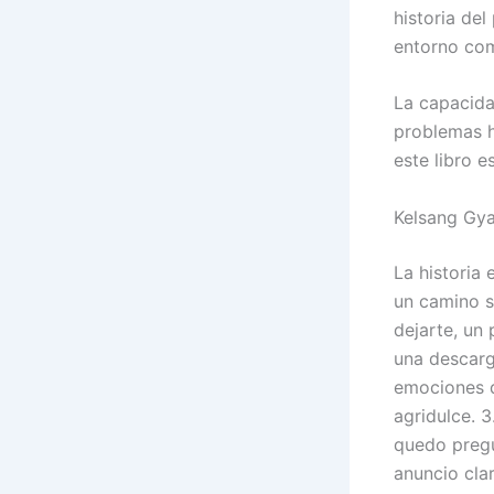
historia de
entorno com
La capacida
problemas h
este libro 
Kelsang Gya
La historia 
un camino s
dejarte, un
una descarg
emociones d
agridulce. 3
quedo pregu
anuncio cla