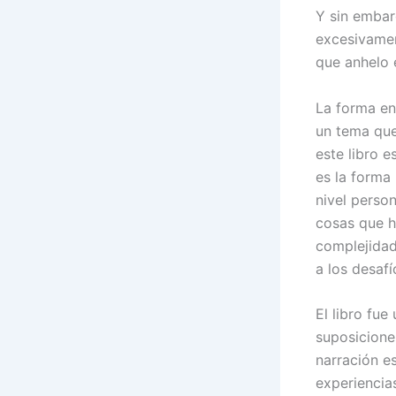
Y sin embar
excesivamen
que anhelo e
La forma en 
un tema que
este libro e
es la forma
nivel person
cosas que h
complejidad
a los desafí
El libro fue
suposicione
narración e
experiencias