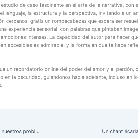
estudio de caso fascinante en el arte de la narrativa, con 
l lenguaje, la estructura y la perspectiva, invitando a un an
ión cercanos, gratis un rompecabezas que espera ser resuel
 una experiencia sensorial, con palabras que pintaban imáge
emociones intensas. La capacidad del autor para hacer qu
ean accesibles es admirable, y la forma en que te hace refl
 fue un recordatorio online del poder del amor y el perdón,
do en la oscuridad, guiándonos hacia adelante, incluso en l
.
Cómo solucionar nuestros problemas humanos : [E-Book, EPUB]
Un chant écarla