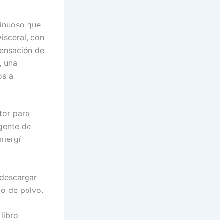
 sinuoso que
isceral, con
sensación de
, una
os a
utor para
igente de
umergí
 descargar
o de polvo.
libro