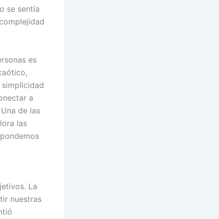
o se sentía
 complejidad
personas es
caótico,
a simplicidad
onectar a
 Una de las
lora las
espondemos
etivos. La
ir nuestras
ntió