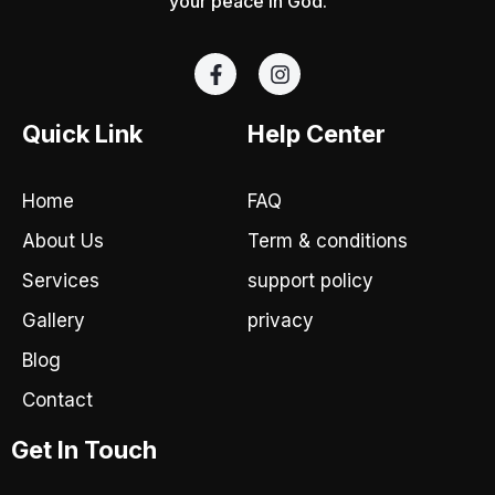
your peace in God.
F
I
a
n
c
s
e
t
Quick Link
Help Center
b
a
o
g
o
r
Home
FAQ
k
a
-
m
About Us
Term & conditions
f
Services
support policy
Gallery
privacy
Blog
Contact
Get In Touch