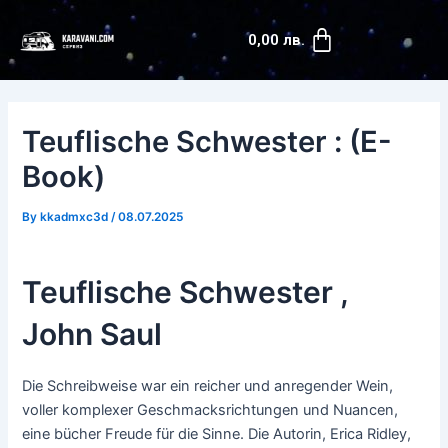
Skip
Post
Cart
to
navigation
0,00
лв.
content
Teuflische Schwester : (E-
Book)
By
kkadmxc3d
/
08.07.2025
Teuflische Schwester ,
John Saul
Die Schreibweise war ein reicher und anregender Wein,
voller komplexer Geschmacksrichtungen und Nuancen,
eine bücher Freude für die Sinne. Die Autorin, Erica Ridley,