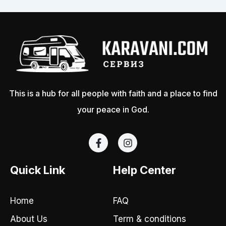
This is a hub for all people with faith and a place to find
your peace in God.
F
I
a
n
c
s
e
t
Quick Link
Help Center
b
a
o
g
o
r
Home
FAQ
k
a
-
m
About Us
Term & conditions
f