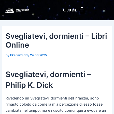
Skip
Post
Cart
to
navigation
0,00
лв.
content
Svegliatevi, dormienti – Libri
Online
By
kkadmxc3d
/
24.06.2025
Svegliatevi, dormienti –
Philip K. Dick
Rivedendo un Svegliatevi, dormienti dell’infanzia, sono
rimasto colpito da come la mia percezione di esso fosse
cambiata nel tempo, ma è riuscito comunque a evocare un