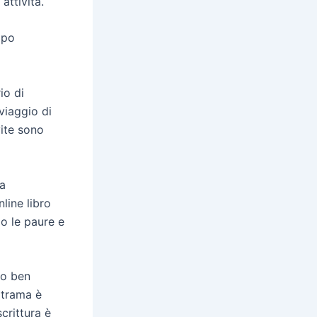
attività.
mpo
io di
 viaggio di
vite sono
na
line libro
o le paure e
ro ben
 trama è
crittura è