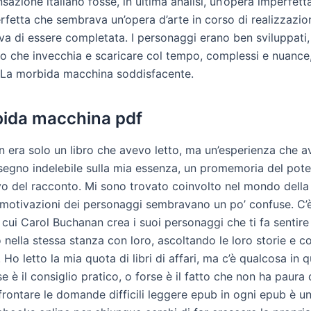
sazione italiano fosse, in ultima analisi, un’opera imperfett
rfetta che sembrava un’opera d’arte in corso di realizzazio
va di essere completata. I personaggi erano ben sviluppati
to che invecchia e scaricare col tempo, complessi e nuanc
 La morbida macchina soddisfacente.
ida macchina pdf
on era solo un libro che avevo letto, ma un’esperienza che 
 segno indelebile sulla mia essenza, un promemoria del pote
vo del racconto. Mi sono trovato coinvolto nel mondo della 
 motivazioni dei personaggi sembravano un po’ confuse. C’
 cui Carol Buchanan crea i suoi personaggi che ti fa sentir
 nella stessa stanza con loro, ascoltando le loro storie e 
e. Ho letto la mia quota di libri di affari, ma c’è qualcosa in
se è il consiglio pratico, o forse è il fatto che non ha paura 
frontare le domande difficili leggere epub in ogni epub è un