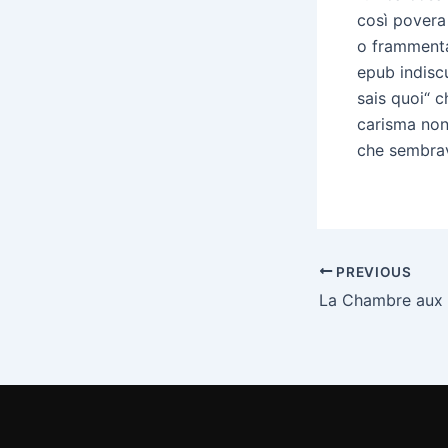
così povera 
o frammentat
epub indiscu
sais quoi“ c
carisma non
che sembrava
PREVIOUS