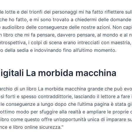
e lotte e dei trionfi dei personaggi mi ha fatto riflettere sul
 che ho fatto, e mi sono trovato a chiedermi delle domande 
e audiolibro delle conseguenze delle nostre azioni. Non cap
n libro che mi fa pensare, davvero pensare, al mondo e al 
retrospettiva, i colpi di scena erano intrecciati con maestri
ro della sedia e indovinando fino all’ultimo momento.
Digitali La morbida macchina
marchio di un libro La morbida macchina grande che può ev
ì forti e spesso contraddittorie, lasciando il lettore a fare 
 le conseguenze a lungo dopo che l’ultima pagina è stata gi
 ottimo modo per sfuggire alla realtà e ampliare le proprie
 libro come questo offre un’opportunità unica di imparare 
ence e libro online sicurezza.“