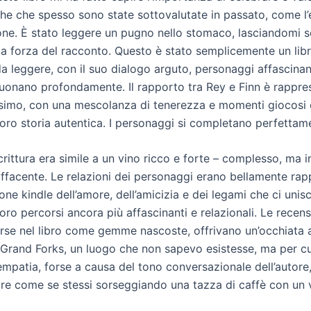
che che spesso sono state sottovalutate in passato, come l’
one. È stato leggere un pugno nello stomaco, lasciandomi s
lla forza del racconto. Questo è stato semplicemente un lib
a leggere, con il suo dialogo arguto, personaggi affascinant
suonano profondamente. Il rapporto tra Rey e Finn è rappre
simo, con una mescolanza di tenerezza e momenti giocosi
loro storia autentica. I personaggi si completano perfettam
scrittura era simile a un vino ricco e forte – complesso, ma 
facente. Le relazioni dei personaggi erano bellamente rap
one kindle dell’amore, dell’amicizia e dei legami che ci unis
oro percorsi ancora più affascinanti e relazionali. Le recens
arse nel libro come gemme nascoste, offrivano un’occhiata
Grand Forks, un luogo che non sapevo esistesse, ma per cu
empatia, forse a causa del tono conversazionale dell’autore
ire come se stessi sorseggiando una tazza di caffè con un