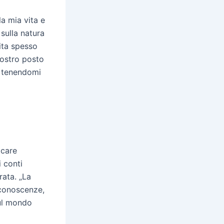
la mia vita e
sulla natura
ita spesso
nostro posto
a, tenendomi
ocare
i conti
rata. „La
 conoscenze,
sul mondo