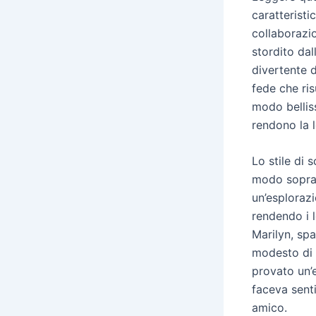
caratteristi
collaborazi
stordito da
divertente d
fede che ri
modo bellis
rendono la 
Lo stile di 
modo sopraf
un’esplorazi
rendendo i l
Marilyn, sp
modesto di 
provato un’
faceva sent
amico.