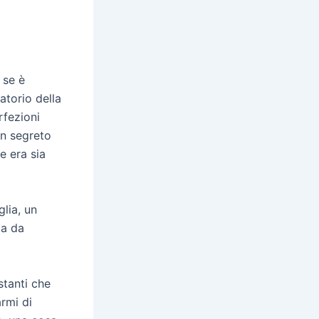
 se è
atorio della
rfezioni
un segreto
e era sia
lia, un
ia da
stanti che
armi di