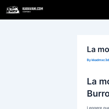
Skip
Post
to
navigation
content
La mo
By
kkadmxc3
La mo
Burr
Leggere ques