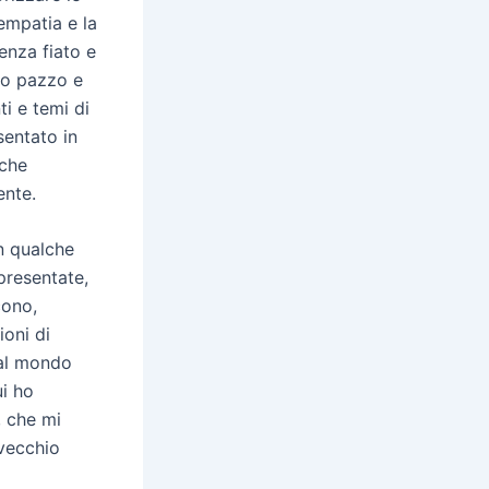
empatia e la
enza fiato e
ro pazzo e
i e temi di
sentato in
 che
ente.
in qualche
presentate,
cono,
ioni di
 al mondo
i ho
, che mi
 vecchio