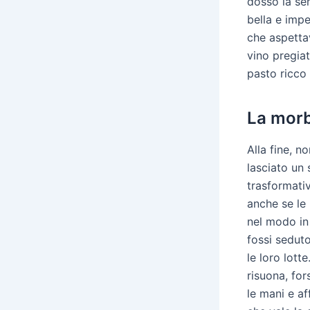
dosso la sen
bella e impe
che aspetta
vino pregia
pasto ricco
La morb
Alla fine, n
lasciato un
trasformati
anche se le
nel modo in
fossi seduto
le loro lott
risuona, for
le mani e af