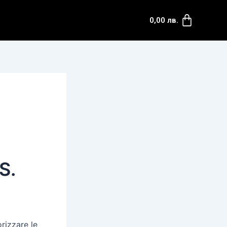
Cart
0,00
лв.
S.
rizzare le