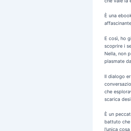
che vale la 
È una ebook
affascinant
E così, ho g
scoprire i s
Nella, non p
plasmate da
Il dialogo 
conversazion
che esplora
scarica desi
È un peccat
battuto che 
l’unica cosa