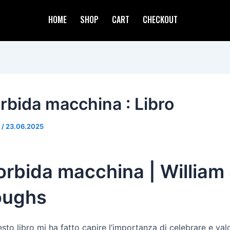
HOME
SHOP
CART
CHECKOUT
rbida macchina : Libro
d
/
23.06.2025
rbida macchina | William 
oughs
to libro mi ha fatto capire l’importanza di celebrare e valo