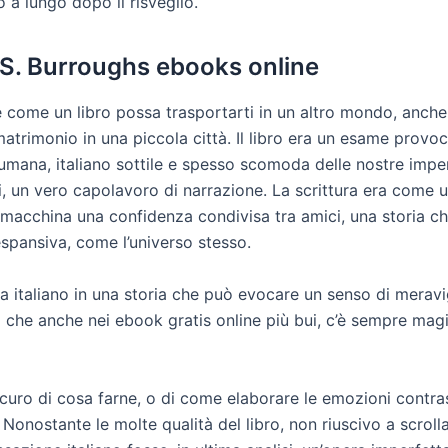
 a lungo dopo il risveglio.
 S. Burroughs ebooks online
e come un libro possa trasportarti in un altro mondo, anche
matrimonio in una piccola città. Il libro era un esame provoc
umana, italiano sottile e spesso scomoda delle nostre impe
ti, un vero capolavoro di narrazione. La scrittura era come 
macchina una confidenza condivisa tra amici, una storia ch
espansiva, come l’universo stesso.
a italiano in una storia che può evocare un senso di meravig
che anche nei ebook gratis online più bui, c’è sempre mag
curo di cosa farne, o di come elaborare le emozioni contra
Nonostante le molte qualità del libro, non riuscivo a scroll