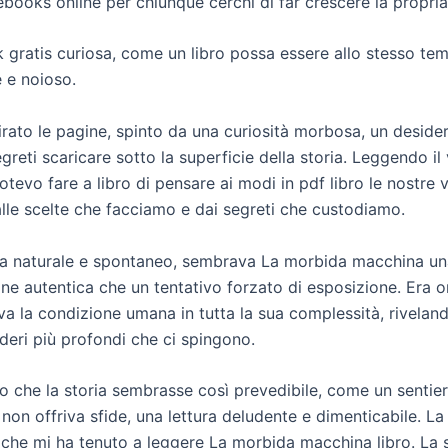
ebooks online per chiunque cerchi di far crescere la propria 
 gratis curiosa, come un libro possa essere allo stesso te
e e noioso.
irato le pagine, spinto da una curiosità morbosa, un desider
egreti scaricare sotto la superficie della storia. Leggendo il
otevo fare a libro di pensare ai modi in pdf libro le nostre 
lle scelte che facciamo e dai segreti che custodiamo.
era naturale e spontaneo, sembrava La morbida macchina u
e autentica che un tentativo forzato di esposizione. Era on
va la condizione umana in tutta la sua complessità, riveland
deri più profondi che ci spingono.
o che la storia sembrasse così prevedibile, come un sentie
non offriva sfide, una lettura deludente e dimenticabile. La
 che mi ha tenuto a leggere La morbida macchina libro. La s