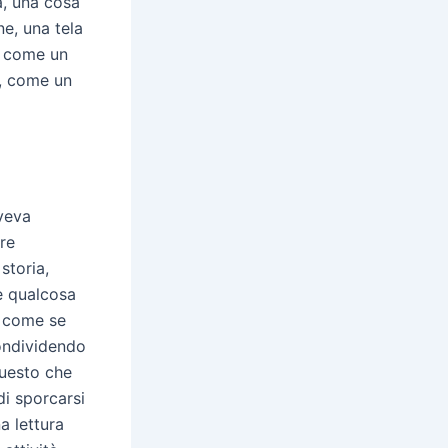
a, una cosa
ne, una tela
, come un
e, come un
aveva
re
storia,
è qualcosa
e come se
condividendo
 questo che
di sporcarsi
a lettura