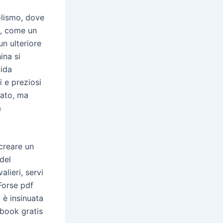
olismo, dove
o, come un
un ulteriore
ina si
bida
i e preziosi
tato, ma
a
 creare un
 del
lieri, servi
 Forse pdf
 è insinuata
ebook gratis