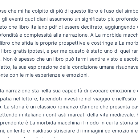
se che mi ha colpito di più di questo libro è l’uso del simb
e gli eventi quotidiani assumono un significato più profond
to che libro italiano pdf di essere decifrato, aggiungendo 
rofondità e complessità alla narrazione. A La morbida macch
libro che sfida le proprie prospettive e costringe a La mor
libro gratis ipotesi, e per me questo è stato uno di quei rar
. Non è spesso che un libro può farmi sentire visto e ascol
 fatto, la sua esplorazione della condizione umana risuonav
te con le mie esperienze e emozioni.
lla narrazione sta nella sua capacità di evocare emozioni e
atia nel lettore, facendoti investire nel viaggio e nell’esito
. La storia è un classico romanzo d’amore che presenta cava
ettendo in italiano i contrasti marcati della vita medievale.
rprendente è La morbida macchina il modo in cui la storia si
ni, un lento e insidioso strisciare di immagini ed emozioni 