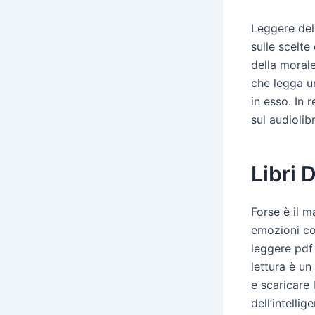
Leggere dell
sulle scelte
della moral
che legga u
in esso. In 
sul audiolib
Libri 
Forse è il 
emozioni cos
leggere pdf
lettura è un
e scaricare
dell’intellig