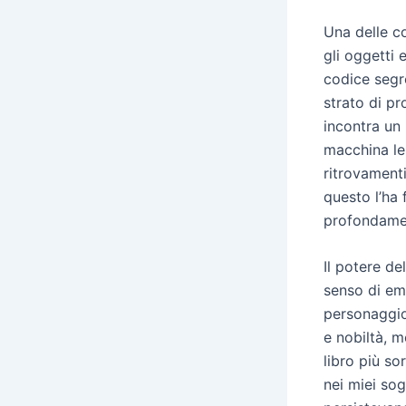
Una delle co
gli oggetti 
codice segre
strato di p
incontra un 
macchina le 
ritrovamenti
questo l’ha
profondamen
Il potere de
senso di emp
personaggio
e nobiltà, m
libro più so
nei miei sog