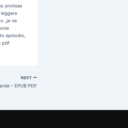
so prolisse
 leggere
o „je ne
evole
to episodio,
s pdf
NEXT
ferde – EPUB PDF