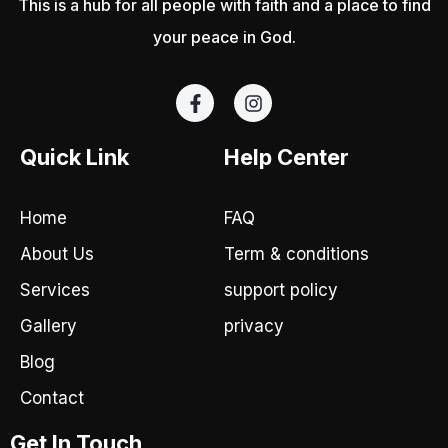
This is a hub for all people with faith and a place to find
your peace in God.
F
I
a
n
c
s
e
t
Quick Link
Help Center
b
a
o
g
o
r
Home
FAQ
k
a
-
m
About Us
Term & conditions
f
Services
support policy
Gallery
privacy
Blog
Contact
Get In Touch