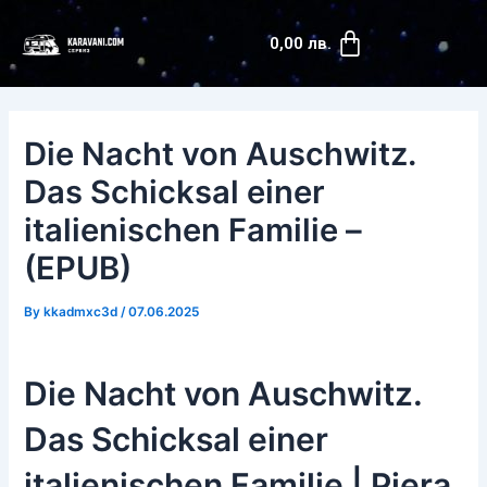
Skip
Post
Cart
to
navigation
0,00
лв.
content
Die Nacht von Auschwitz.
Das Schicksal einer
italienischen Familie –
(EPUB)
By
kkadmxc3d
/
07.06.2025
Die Nacht von Auschwitz.
Das Schicksal einer
italienischen Familie | Piera